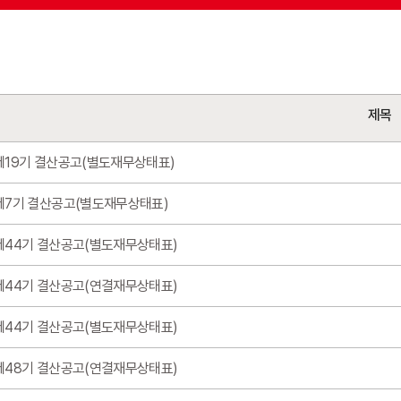
16
offi
Operating in th
제목
전 세계 16개국에서 이랜드를
제19기 결산공고(별도재무상태표)
7.7
제7기 결산공고(별도재무상태표)
mill
제44기 결산공고(별도재무상태표)
Customers per 
연간 760만명의 고객이 이랜
제44기 결산공고(연결재무상태표)
제44기 결산공고(별도재무상태표)
7,42
제48기 결산공고(연결재무상태표)