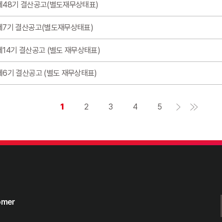
제48기 결산공고(별도재무상태표)
Commercial and
전 세계 7,426개 매장에서 
제7기 결산공고(별도재무상태표)
제14기 결산공고 (별도 재무상태표)
21
제6기 결산공고 (별도 재무상태표)
milli
Global custome
1
2
3
4
5
이랜드는 2,103만명의 소중
122
br
Contents Busi
tomer
다양한 가치를 제공하는 122