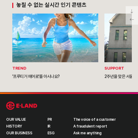
놓칠 수 없는 실시간 인기 콘텐츠
TREND
SUPPORT
'프루티거 에어로'를 아시나요?
2주년을 맞은 서울역
OUR VALUE
PR
The voice of a customer
HISTORY
IR
A fraudulent report
OUR BUSINESS
ESG
Ask me anything