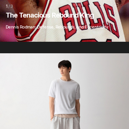
1
/ 3
The Tenacious Rebound King
Dennis Rodman: Defense, Rebounds, and Eccentricity
대문상품
링크 이동