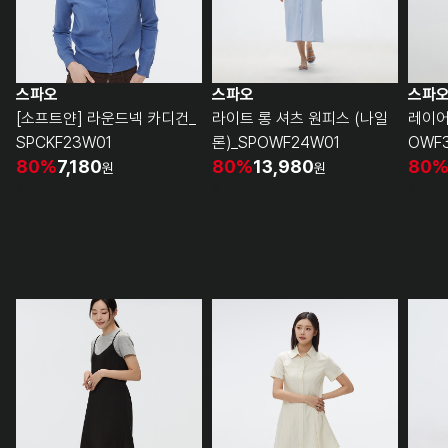
스파오
스파오
스파
[소프트얀] 라운드넥 카디건_
라이트 롱 셔츠 원피스 (나일
레이어
SPCKF23W01
론)_SPOWF24W01
OWF
80%
7,180
80%
13,980
80
원
원
v
v
v