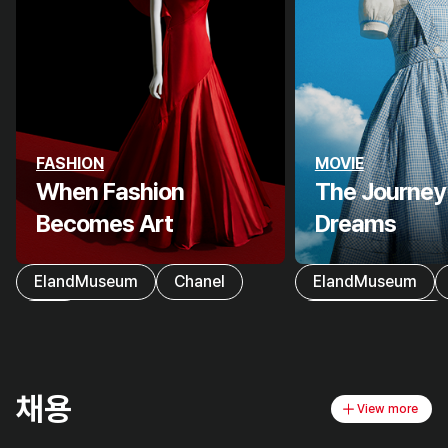
FASHION
MOVIE
When Fashion
The Journey
Becomes Art
Dreams
ElandMuseum
Chanel
ElandMuseum
Dior
MusicalMuseum
채용
View more