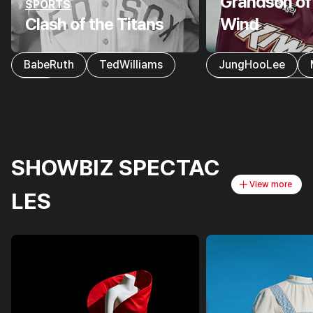
Grandson of
SPORTS
Clash of the Titans
Wind
BabeRuth
TedWilliams
JungHooLee
MLB
GrandsonoftheWi
SHOWBIZ SPECTAC
View more
LES