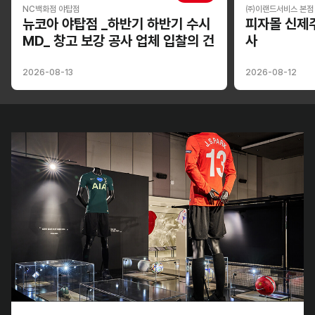
NC백화점 야탑점
㈜이랜드서비스 본점
뉴코아 야탑점 _하반기 하반기 수시
피자몰 신제
MD_ 창고 보강 공사 업체 입찰의 건
사
2026-08-13
2026-08-12
이랜드 뮤지엄