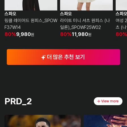
스파오
스파오
스파
링클 레이어드 원피스_SPOW
라이트 미니 셔츠 원피스 (나
여성 
F37W14
일론)_SPOWF25W02
츠 (나
80%
9,980
80%
11,980
80
원
원
v
v
v
더 많은 추천 보기
PRD_2
View more