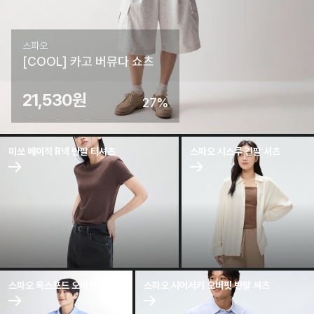
스파오
[COOL] 카고 버뮤다 쇼츠
21,530원
27%
링크 이동
링크 이동
미쏘 베이직 R넥 반팔 티셔츠
스파오 시스루 긴팔 셔츠
링크 이동
링크 이동
스파오 옥스포드 오버핏 셔츠
스파오 시어서커 오버핏 반팔 셔츠