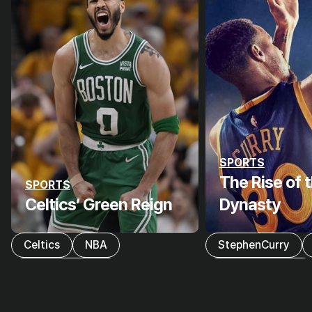
SPORTS
The Rise of
SPORTS
Celtics’ Green Reign
Dynasty
Celtics
NBA
StephenCurry
ELANDMUSEUM
ELANDMUSEUM