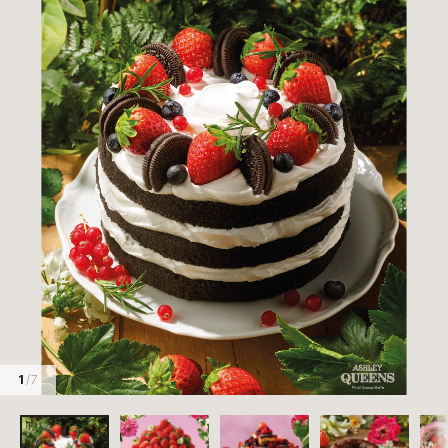
1
/ 7