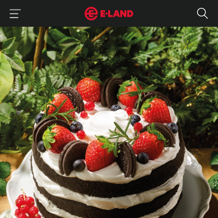
이랜드그룹 이용 메뉴
이랜드그룹 모바일 메뉴
2025년 딸기 뷔페 추천 BEST 5, 무제한으로 즐기는 딸기 시즌
매거진 상세보기