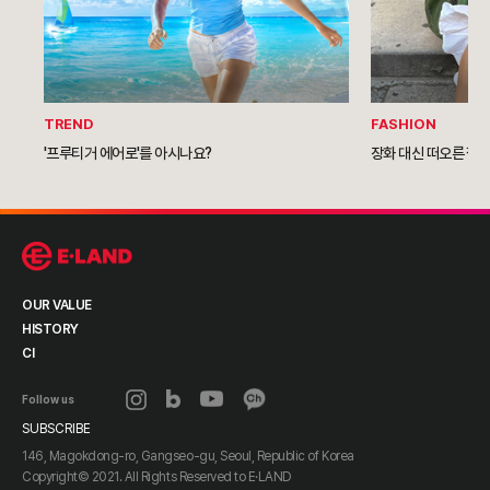
TREND
FASHION
'프루티거 에어로'를 아시나요?
장화 대신 떠오른 젤
OUR VALUE
HISTORY
CI
Follow us
SUBSCRIBE
146, Magokdong-ro, Gangseo-gu, Seoul, Republic of Korea
Copyright© 2021. All Rights Reserved to
E·LAND