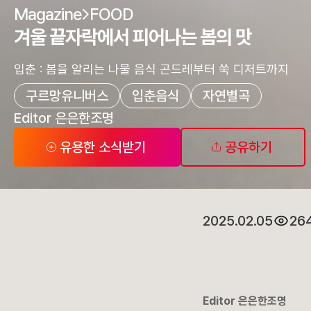
Magazine
FOOD
겨울 끝자락에서 피어나는 봄의 맛
입춘 : 봄을 알리는 나물 음식 곤드레부터 쑥 디저트까지
구르망유니버스
입춘음식
자연별곡
Editor 은은한조명
유용한 소식받기
공유하기
2025.02.05
26
Editor 은은한조명