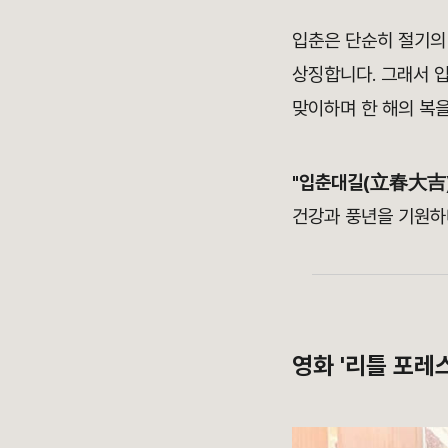
입춘은 단순히 절기의
상징합니다. 그래서 
맞이하며 한 해의 복
"입춘대길(立春大吉)
건강과 풍년을 기원하
영화 '리틀 포레