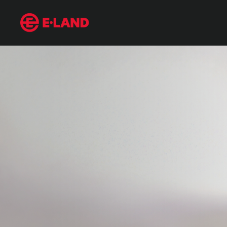
입춘 : 봄을 알리는 나물 음식 곤드레부터 쑥 디저트까지
매거진 상세보기