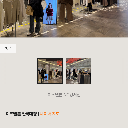
1
/ 2
이즈멜본 NC강서점
이즈멜본 전국매장
|
네이버 지도