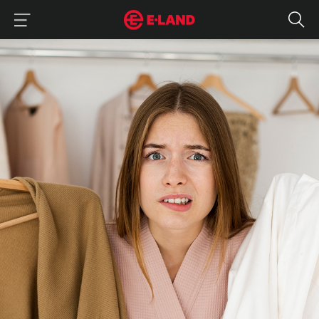
이랜드그룹 이용 메뉴
이랜드그룹 모바일 메뉴
“오늘 뭐 입지?” 했었는데, 직장인 아침 고민 날려준 '돌려입기' 트렌드
매거진 상세보기