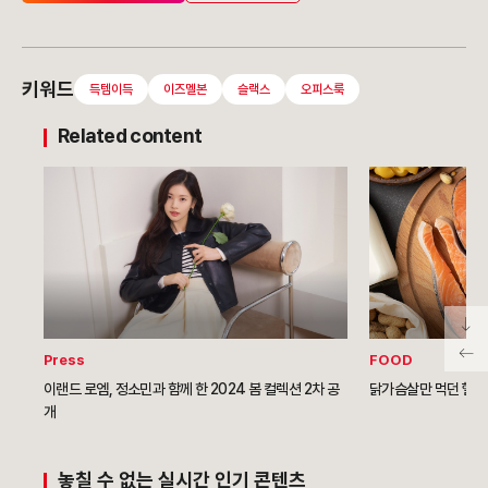
키워드
득템이득
이즈멜본
슬랙스
오피스룩
Related content
Press
FOOD
이랜드 로엠, 정소민과 함께 한 2024 봄 컬렉션 2차 공
닭가슴살만 먹던 헬스
개
놓칠 수 없는 실시간 인기 콘텐츠