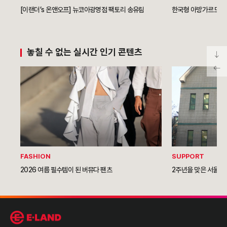
[이랜더’s 온앤오프] 뉴코아광명점 팩토리 송유림
한국형 아방가르드 
놓칠 수 없는 실시간 인기 콘텐츠
FASHION
SUPPORT
2026 여름 필수템이 된 버뮤다 팬츠
2주년을 맞은 서울역