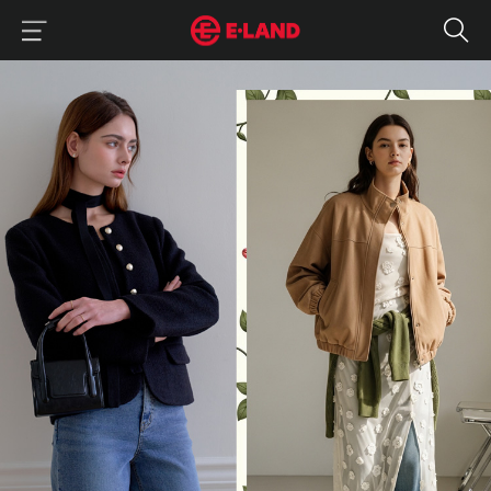
이랜드그룹 이용 메뉴
이랜드그룹 모바일 메뉴
“청바지 입고 회사에 가도 괜찮을 텐데..” 29년 전 가사가 현실이 됐다.
매거진 상세보기