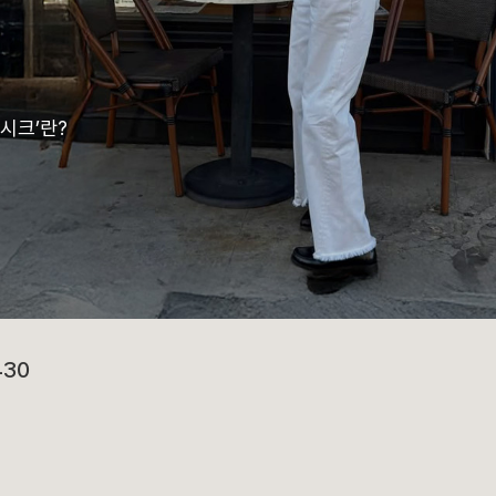
시크’란?
430