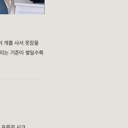
러 개를 사서 옷장을
울리는 기준이 쌓일수록
 프루걸 시크