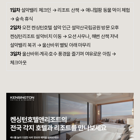
1일차
설악밸리 체크인 → 리조트 산책 → 애니멀팜 동물 먹이 체험
→ 숲속 휴식
2일차
오전 켄싱턴호텔 설악 인근 설악산국립공원 방문 오후
켄싱턴리조트 설악비치 이동 → 오션 사우나, 해변 산책 저녁
설악밸리 복귀 → 울산바위 별빛 아래 마무리
3일차
울산바위·계곡·호수 풍경을 즐기며 여유로운 아침 →
체크아웃