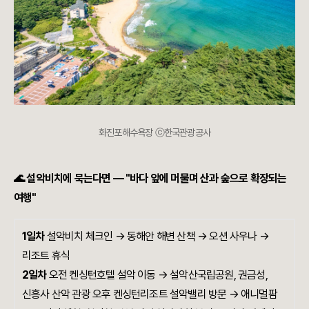
화진포해수욕장 ⓒ한국관광공사
🌊 설악비치에 묵는다면 — "바다 앞에 머물며 산과 숲으로 확장되는
여행"
1일차
설악비치 체크인 → 동해안 해변 산책 → 오션 사우나 →
리조트 휴식
2일차
오전 켄싱턴호텔 설악 이동 → 설악산국립공원, 권금성,
신흥사 산악 관광 오후 켄싱턴리조트 설악밸리 방문 → 애니멀팜