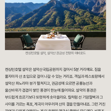
켄싱턴호텔 설악, 설악산 권금성 전망의 애비로드
켄싱턴호텔 설악은 설악산국립공원까지 걸어서 5분 거리예요. 짐을
풀자마자 산 초입으로 걸어 나갈 수 있는 거리죠. 객실과 레스토랑에서
설악산 파노라마 뷰가 펼쳐지고, 권금성에 오르면 공룡능선과
울산바위가 겹겹이 쌓인 풍경이 한눈에 들어와요. 설악의 풍경은
부드럽게 흐르기보다 또렷하게 솟아올라요. 칼처럼 선 기암절벽과 그
사이를 가르는 폭포, 계곡이 어우러져 산의 결을 만들어내죠. 그런 거친