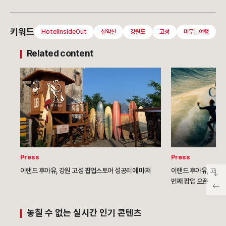
키워드
HotelInsideOut
설악산
강원도
고성
머무는여행
Related content
Press
Press
이랜드 후아유, 강원 고성 팝업스토어 성공리에 마쳐
이랜드 후아유, 고성 
번째 팝업 오픈
놓칠 수 없는 실시간 인기 콘텐츠