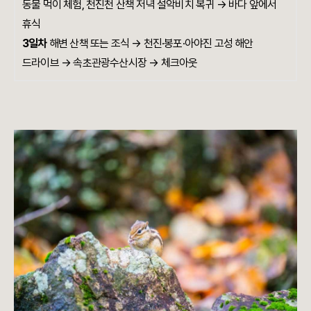
동물 먹이 체험, 천진천 산책 저녁 설악비치 복귀 → 바다 앞에서
휴식
3일차
해변 산책 또는 조식 → 천진·봉포·아야진 고성 해안
드라이브 → 속초관광수산시장 → 체크아웃