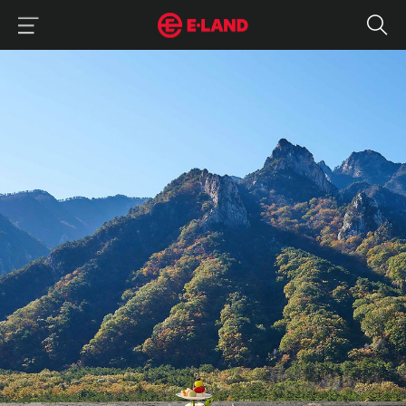
이랜드그룹 이용 메뉴
이랜드그룹 모바일 메뉴
'2박 3일에 강원도 완전 정복하는 법' 강원도도 체류형 여행이 뜬다
매거진 상세보기