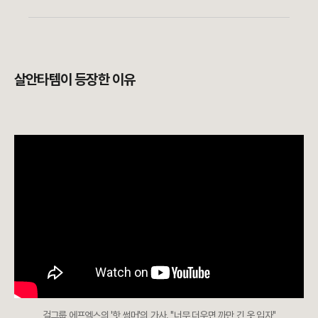
살안타템이 등장한 이유
걸그룹 에프엑스의 '핫 썸머'의 가사. "너무 더우면 까만 긴 옷 입자"