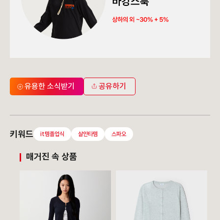
유용한 소식받기
공유하기
키워드
it템졸업식
살안타템
스파오
매거진 속 상품