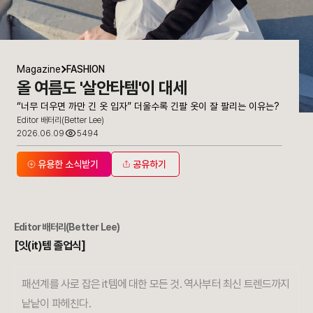
Magazine
FASHION
올 여름도 '살안타템'이 대세
“너무 더우면 까만 긴 옷 입자” 더울수록 긴팔 옷이 잘 팔리는 이유는?
Editor 배터리(Better Lee)
2026.06.09
5494
유용한 소식받기
공유하기
Editor
배터리(Better Lee)
[잇(it)템 졸업식]
패션계를 사로 잡은 it템에 대한 모든 것. 역사부터 최신 트렌드까지
낱낱이 파헤친다.