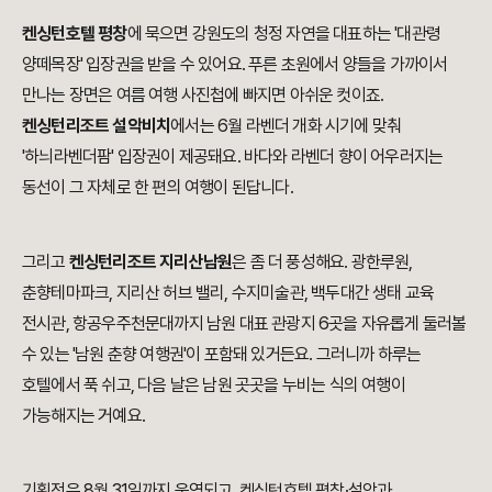
켄싱턴호텔 평창
에 묵으면 강원도의 청정 자연을 대표하는 '대관령
양떼목장' 입장권을 받을 수 있어요. 푸른 초원에서 양들을 가까이서
만나는 장면은 여름 여행 사진첩에 빠지면 아쉬운 컷이죠.
켄싱턴리조트 설악비치
에서는 6월 라벤더 개화 시기에 맞춰
'하늬라벤더팜' 입장권이 제공돼요. 바다와 라벤더 향이 어우러지는
동선이 그 자체로 한 편의 여행이 된답니다.
그리고
켄싱턴리조트 지리산남원
은 좀 더 풍성해요. 광한루원,
춘향테마파크, 지리산 허브 밸리, 수지미술관, 백두대간 생태 교육
전시관, 항공우주천문대까지 남원 대표 관광지 6곳을 자유롭게 둘러볼
수 있는 '남원 춘향 여행권'이 포함돼 있거든요. 그러니까 하루는
호텔에서 푹 쉬고, 다음 날은 남원 곳곳을 누비는 식의 여행이
가능해지는 거예요.
기획전은 8월 31일까지 운영되고, 켄싱턴호텔 평창·설악과