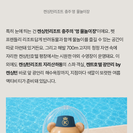
켄싱턴리조트 충주 멍 물놀이장
특히 눈에 띄는 건
켄싱턴리조트 충주의 '멍 물놀이장'
이에요. 펫
프렌들리 리조트답게 반려동물과 함께 물놀이를 즐길 수 있는 공간이
따로 마련돼 있거든요. 그리고 해발 700m 고지의 청정 자연 속에
자리한 켄싱턴호텔 평창에서는 시원한 야외 수영장이 운영돼요. 이
외에도
켄싱턴리조트 지리산하동
의 스파 객실,
켄트호텔 광안리 by
켄싱턴
바로 앞 광안리 해수욕장까지, 지점마다 색깔이 또렷한 여름
액티비티가 준비돼 있답니다.