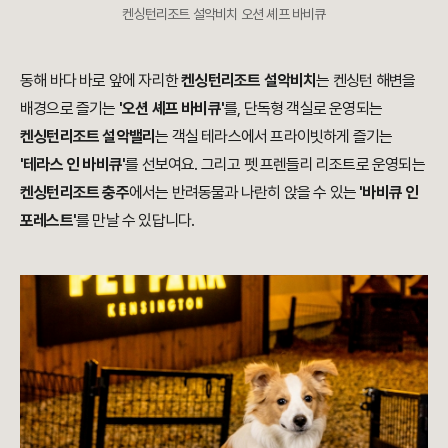
켄싱턴리조트 설악비치 오션 셰프 바비큐
동해 바다 바로 앞에 자리한
켄싱턴리조트 설악비치
는 켄싱턴 해변을
배경으로 즐기는
'오션 셰프 바비큐'
를, 단독형 객실로 운영되는
켄싱턴리조트 설악밸리
는 객실 테라스에서 프라이빗하게 즐기는
'테라스 인 바비큐'
를 선보여요. 그리고 펫 프렌들리 리조트로 운영되는
켄싱턴리조트 충주
에서는 반려동물과 나란히 앉을 수 있는
'바비큐 인
포레스트'
를 만날 수 있답니다.