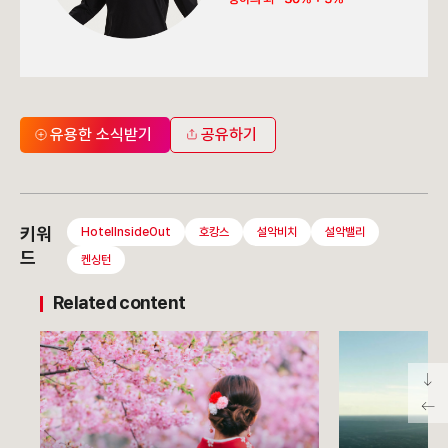
유용한 소식받기
공유하기
키워
HotelInsideOut
호캉스
설악비치
설악밸리
드
켄싱턴
Related content