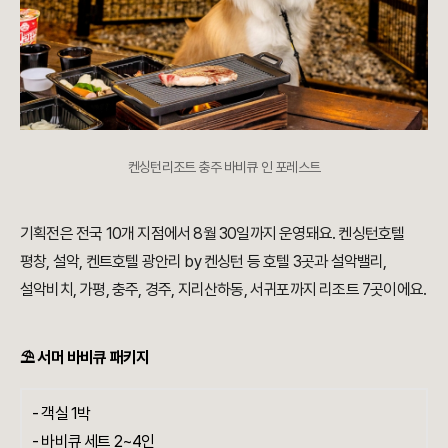
켄싱턴리조트 충주 바비큐 인 포레스트
기획전은 전국 10개 지점에서 8월 30일까지 운영돼요. 켄싱턴호텔
평창, 설악, 켄트호텔 광안리 by 켄싱턴 등 호텔 3곳과 설악밸리,
설악비치, 가평, 충주, 경주, 지리산하동, 서귀포까지 리조트 7곳이에요.
⛱ 서머 바비큐 패키지
- 객실 1박
- 바비큐 세트 2~4인