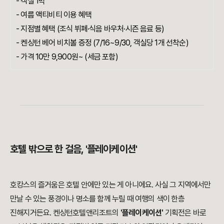
- 객실 1박
- 여름 액티비티 이용 혜택
- 지점별 혜택 (조식 뷔페·식음 바우처·시즌 음료 등)
- 켄싱턴 베어 비치볼 증정 (7/16~9/30, 객실당 1개 선착순)
- 가격 10만 9,900원~ (세금 포함)
호텔 밖으로 한 걸음, '플레이케이션'
호캉스의 즐거움은 호텔 안에만 있는 게 아니에요. 사실 그 지역에서만
만날 수 있는 풍경이나 명소를 함께 누릴 때 여행의 색이 한층
진해지거든요. 켄싱턴호텔앤리조트의
'플레이케이션'
기획전은 바로