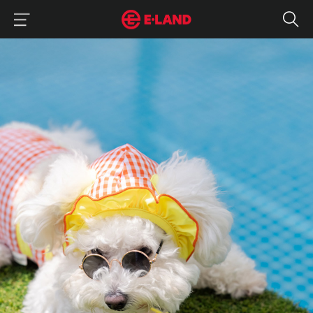
이랜드그룹 이용 메뉴
이랜드그룹 모바일 메뉴
“남들 다 가는 휴가 따라가면 후회합니다” 올여름엔 취향 맞춤 호캉스가
매거진 상세보기