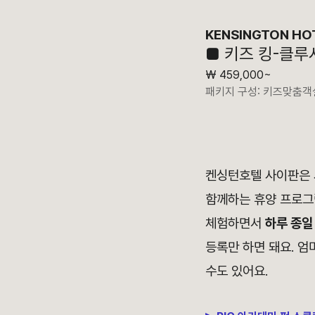
KENSINGTON HO
■
키즈 킹-클루
₩
459,000~
패키지 구성: 키즈맞춤객실
켄싱턴호텔 사이판은 
함께하는 휴양 프로
체험하면서
하루 종일
등록만 하면 돼요.
엄
수도 있어요.