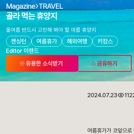
Magazine
TRAVEL
골라 먹는 휴양지
올여름 반드시 고민해 봐야 할 여름 휴양지
켄싱턴
여름휴가
해외여행
키캉스
Editor 이랜드
유용한 소식받기
공유하기
2024.07.23
112
여름휴가가 코앞으로 