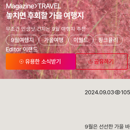
Magazine
TRAVEL
놓치면 후회할 가을 여행지
무조건 인생샷 건지는 9월 여행지 추천
9월여행지
가을여행
이월드
핑크뮬리
Editor 이랜드
유용한 소식받기
공유하기
2024.09.03
10
9월은 선선한 가을 