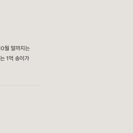
10월 말까지
는
에는
1억 송이
가