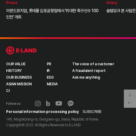
Press
Story
이랜드뮤지엄, 롯데몰 김포공항점에서 ‘위대한 축구선수 100
슬램덩크 본 사람은
인전’ 개최
OUR VALUE
PR
The voice of a customer
HISTORY
IR
A fraudulent report
OUR BUSINESS
ESG
Ask me anything
ASIAN MISSION
MEDIA
CI
Follow us
Personal information processing policy
SUBSCRIBE
146, Magokdong-ro, Gangseo-gu, Seoul, Republic of Korea
Copyright© 2021. All Rights Reserved to
E·LAND