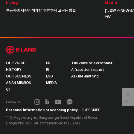
Living
Media
초등학생 저학년 책가방, 현명하게 고르는 방법
[뉴발란스 NEW BA
EW
OUR VALUE
PR
The voice of a customer
HISTORY
IR
A fraudulent report
OUR BUSINESS
ESG
Ask me anything
ASIAN MISSION
MEDIA
CI
Follow us
Personal information processing policy
SUBSCRIBE
146, Magokdong-ro, Gangseo-gu, Seoul, Republic of Korea
Copyright© 2021. All Rights Reserved to
E·LAND