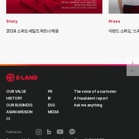
Story
Press
2024 스파오 세일즈 파트너 채용
이랜드 스파오, ‘스
OUR VALUE
PR
The voice of a customer
HISTORY
IR
A fraudulent report
OUR BUSINESS
ESG
Ask me anything
ASIAN MISSION
MEDIA
CI
Follow us