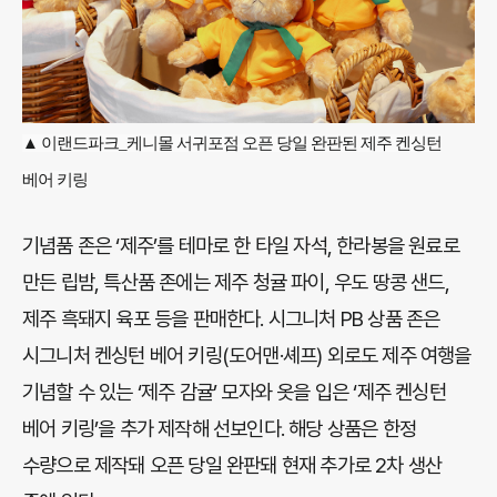
▲ 이랜드파크_케니몰 서귀포점 오픈 당일 완판된 제주 켄싱턴
베어 키링
기념품 존은 ‘제주’를 테마로 한 타일 자석, 한라봉을 원료로
만든 립밤, 특산품 존에는 제주 청귤 파이, 우도 땅콩 샌드,
제주 흑돼지 육포 등을 판매한다. 시그니처 PB 상품 존은
시그니처 켄싱턴 베어 키링(도어맨·셰프) 외로도 제주 여행을
기념할 수 있는 ‘제주 감귤’ 모자와 옷을 입은 ‘제주 켄싱턴
베어 키링’을 추가 제작해 선보인다. 해당 상품은 한정
수량으로 제작돼 오픈 당일 완판돼 현재 추가로 2차 생산