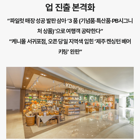
업 진출 본격화
“파일럿 매장 성공 발판 삼아 ‘3 품 (기념품·특산품·PB시그니
처 상품)’으로 여행객 공략한다”
“케니몰 서귀포점, 오픈 당일 지역색 입힌 ‘제주 켄싱턴 베어
키링’ 완판”