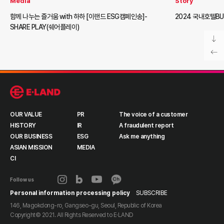
Media
Story
함께 나누는 즐거움 with 하하 [이랜드 ESG캠페인송]-
2024 국내호텔B
SHARE PLAY(쉐어플레이)
OUR VALUE
PR
The voice of a customer
HISTORY
IR
A fraudulent report
OUR BUSINESS
ESG
Ask me anything
ASIAN MISSION
MEDIA
CI
Follow us
Personal information processing policy
SUBSCRIBE
146, Magokdong-ro, Gangseo-gu, Seoul, Republic of Korea
Copyright© 2021. All Rights Reserved to
E·LAND