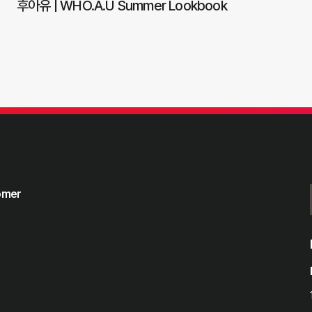
후아유 | WHO.A.U Summer Lookbook
tomer