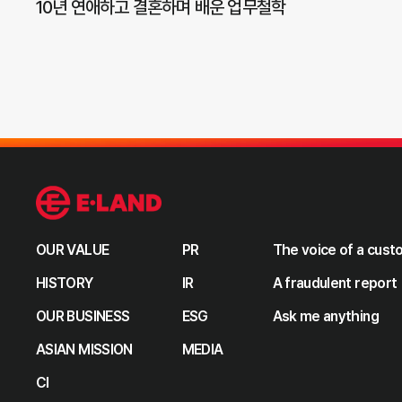
10년 연애하고 결혼하며 배운 업무철학
OUR VALUE
PR
The voice of a cus
HISTORY
IR
A fraudulent report
OUR BUSINESS
ESG
Ask me anything
ASIAN MISSION
MEDIA
CI