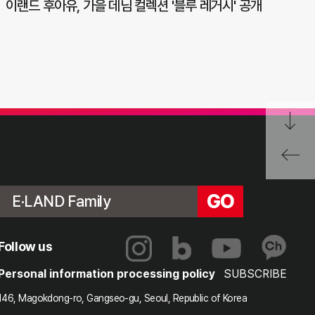
이랜드 후아유, 가을 데님 컬렉션 '블루 레거시' 공개
GO
E·LAND Family
Follow us
Personal information processing policy
SUBSCRIBE
146, Magokdong-ro, Gangseo-gu, Seoul, Republic of Korea